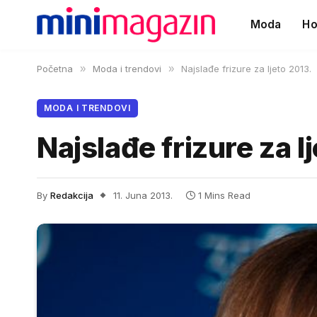
Moda
Ho
Početna
»
Moda i trendovi
»
Najslađe frizure za ljeto 2013.
MODA I TRENDOVI
Najslađe frizure za l
By
Redakcija
11. Juna 2013.
1 Mins Read