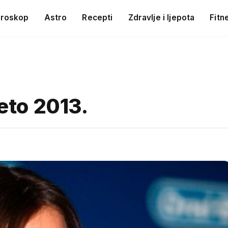
roskop
Astro
Recepti
Zdravlje i ljepota
Fitn
jeto 2013.