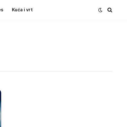
es
Kuća i vrt