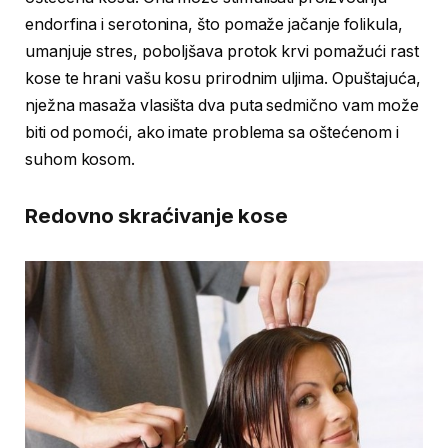
endorfina i serotonina, što pomaže jačanje folikula,
umanjuje stres, poboljšava protok krvi pomažući rast
kose te hrani vašu kosu prirodnim uljima. Opuštajuća,
nježna masaža vlasišta dva puta sedmično vam može
biti od pomoći, ako imate problema sa oštećenom i
suhom kosom.
Redovno skraćivanje kose