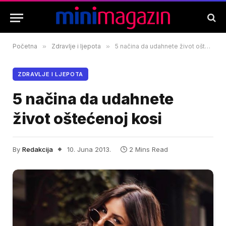
Početna
»
Zdravlje i ljepota
»
5 načina da udahnete život oštećenoj kosi
ZDRAVLJE I LJEPOTA
5 načina da udahnete
život oštećenoj kosi
By
Redakcija
10. Juna 2013.
2 Mins Read