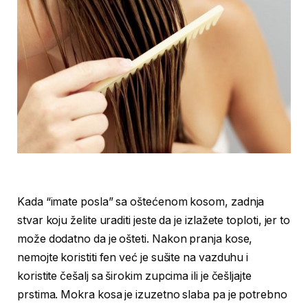
Kada “imate posla” sa oštećenom kosom, zadnja
stvar koju želite uraditi jeste da je izlažete toploti, jer to
može dodatno da je ošteti. Nakon pranja kose,
nemojte koristiti fen već je sušite na vazduhu i
koristite češalj sa širokim zupcima ili je češljajte
prstima. Mokra kosa je izuzetno slaba pa je potrebno