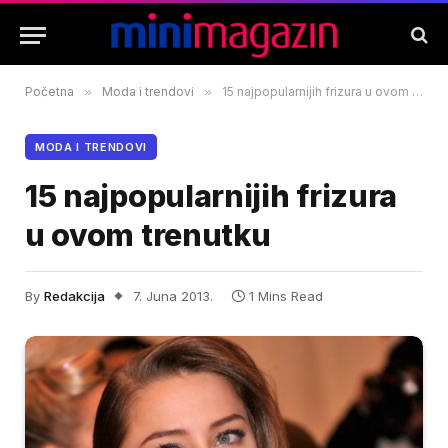
Početna
»
Moda i trendovi
»
15 najpopularnijih frizura u ovom trenutku
MODA I TRENDOVI
15 najpopularnijih frizura
u ovom trenutku
By
Redakcija
7. Juna 2013.
1 Mins Read