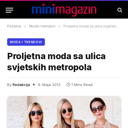
Početna
»
Moda i trendovi
»
Proljetna moda sa ulica svjetskih metropola
MODA I TRENDOVI
Proljetna moda sa ulica
svjetskih metropola
By
Redakcija
9. Maja 2013.
1 Mins Read