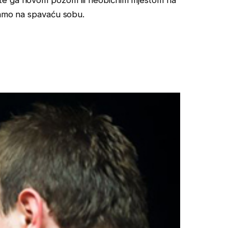
te ga novom pozom ili neobičnim mjestom na
samo na spavaću sobu.