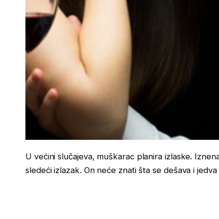
U većini slučajeva, muškarac planira izlaske. Iznena
sledeći izlazak. On neće znati šta se dešava i jedva 