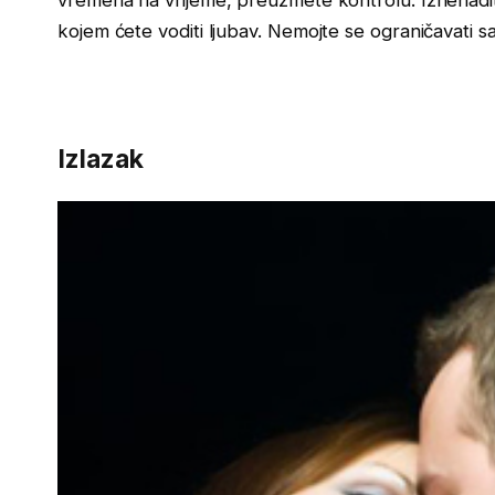
vremena na vrijeme, preuzmete kontrolu. Iznenadi
kojem ćete voditi ljubav. Nemojte se ograničavati 
Izlazak