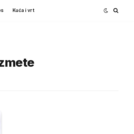
es
Kuća i vrt
uzmete