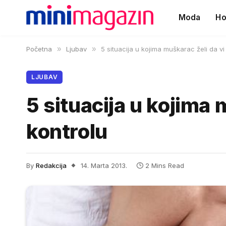
Moda
Ho
Početna
»
Ljubav
»
5 situacija u kojima muškarac želi da v
LJUBAV
5 situacija u kojima
kontrolu
By
Redakcija
14. Marta 2013.
2 Mins Read