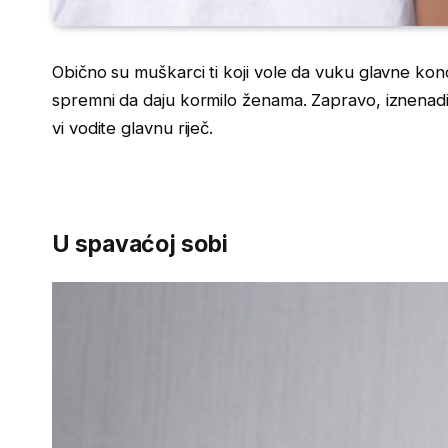
Obično su muškarci ti koji vole da vuku glavne konce
spremni da daju kormilo ženama. Zapravo, iznenadi
vi vodite glavnu riječ.
U spavaćoj sobi