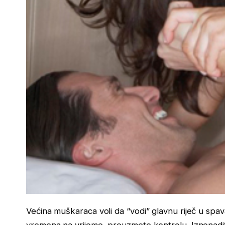
Većina muškaraca voli da “vodi” glavnu riječ u spavać