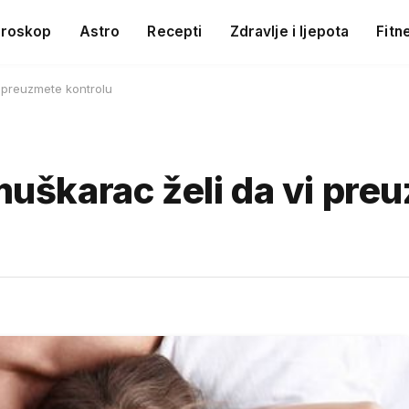
roskop
Astro
Recepti
Zdravlje i ljepota
Fitn
i preuzmete kontrolu
 muškarac želi da vi pre