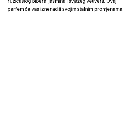
ružičastog bibera, jasmina i svježeg vetivera. Ovaj
parfem će vas iznenaditi svojim stalnim promjenama.