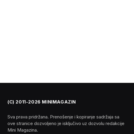
(C) 2011-2026 MINIMAGAZIN
Sva prava pridržana. Prenošenje i kopiranje sadržaja sa
ove stranice dozvoljeno je isključivo uz dozvolu redakcije
Mini Magazina.