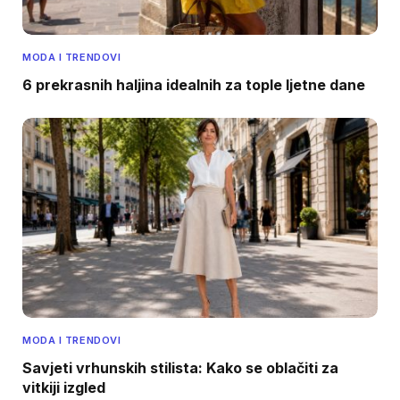
MODA I TRENDOVI
6 prekrasnih haljina idealnih za tople ljetne dane
MODA I TRENDOVI
Savjeti vrhunskih stilista: Kako se oblačiti za
vitkiji izgled