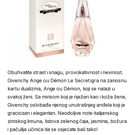
Obuhvatite strast i snagu, provokativnost i nevinost.
Givenchy Ange ou Démon Le Secret igra na zanosnu
kartu dualizma, Ange ou Démon, koji se nalazi u
svakoj ženi. Sa mirisom koji je nježan kao i koža žene,
Givenchy oslobađa njenog unutrašnjeg anđela koji je
graciozan i elegantan. Neodoljive note italijanskog
zimskog limuna, listova zelenog čaja, jasmina, božura
i pačulija učiniće da se osjećate baš tako!