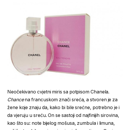
Neočekivano cvjetni miris sa potpisom Chanela.
Chance
na francuskom znači sreća, a stvoren je za
žene koje znaju da, kako bi bile srećne, potrebno je i
da vjeruju u sreću. On se sastoji od najfinijih sirovina,
kao što su: note bijelog mošusa, zumbula i limuna,