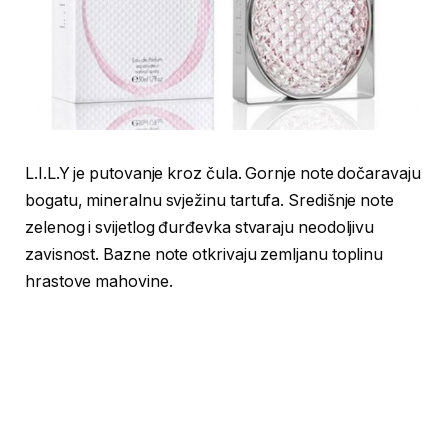
L.I.L.Y je putovanje kroz čula. Gornje note dočaravaju
bogatu, mineralnu svježinu tartufa. Središnje note
zelenog i svijetlog đurđevka stvaraju neodoljivu
zavisnost. Bazne note otkrivaju zemljanu toplinu
hrastove mahovine.