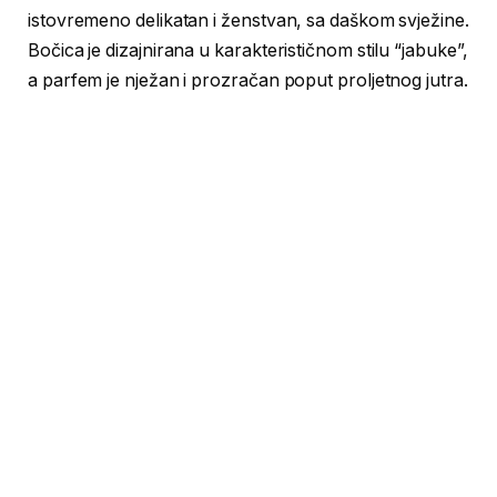
istovremeno delikatan i ženstvan, sa daškom svježine.
Bočica je dizajnirana u karakterističnom stilu “jabuke”,
a parfem je nježan i prozračan poput proljetnog jutra.