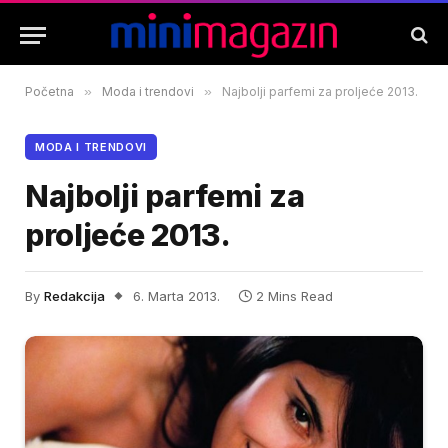
Početna
»
Moda i trendovi
»
Najbolji parfemi za proljeće 2013.
MODA I TRENDOVI
Najbolji parfemi za
proljeće 2013.
By
Redakcija
6. Marta 2013.
2 Mins Read