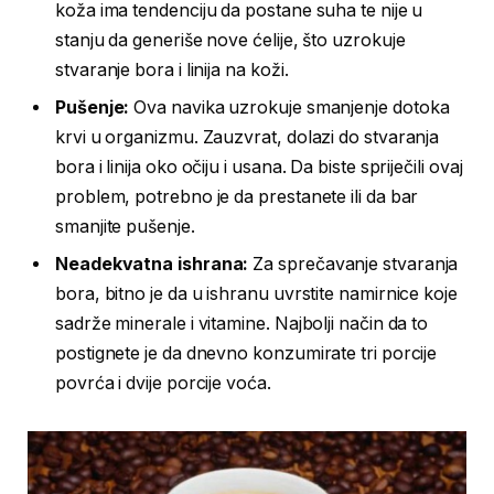
koža ima tendenciju da postane suha te nije u
stanju da generiše nove ćelije, što uzrokuje
stvaranje bora i linija na koži.
Pušenje:
Ova navika uzrokuje smanjenje dotoka
krvi u organizmu. Zauzvrat, dolazi do stvaranja
bora i linija oko očiju i usana. Da biste spriječili ovaj
problem, potrebno je da prestanete ili da bar
smanjite pušenje.
Neadekvatna ishrana:
Za sprečavanje stvaranja
bora, bitno je da u ishranu uvrstite namirnice koje
sadrže minerale i vitamine. Najbolji način da to
postignete je da dnevno konzumirate tri porcije
povrća i dvije porcije voća.