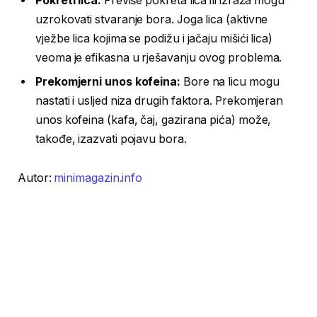
Pokreti lica:
Previše pokreta lica ili izraza mogu
uzrokovati stvaranje bora. Joga lica (aktivne
vježbe lica kojima se podižu i jačaju mišići lica)
veoma je efikasna u rješavanju ovog problema.
Prekomjerni unos kofeina:
Bore na licu mogu
nastati i usljed niza drugih faktora. Prekomjeran
unos kofeina (kafa, čaj, gazirana pića) može,
takođe, izazvati pojavu bora.
Autor:
minimagazin.info