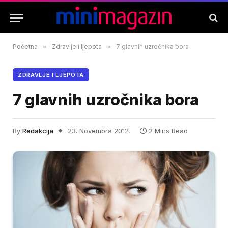
Početna
»
Zdravlje i ljepota
»
7 glavnih uzročnika bora
ZDRAVLJE I LJEPOTA
7 glavnih uzročnika bora
By
Redakcija
23. Novembra 2012.
2 Mins Read