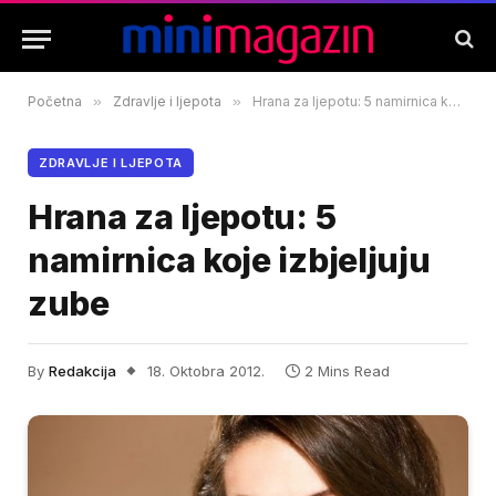
Početna
»
Zdravlje i ljepota
»
Hrana za ljepotu: 5 namirnica koje izbjeljuju zube
ZDRAVLJE I LJEPOTA
Hrana za ljepotu: 5
namirnica koje izbjeljuju
zube
By
Redakcija
18. Oktobra 2012.
2 Mins Read