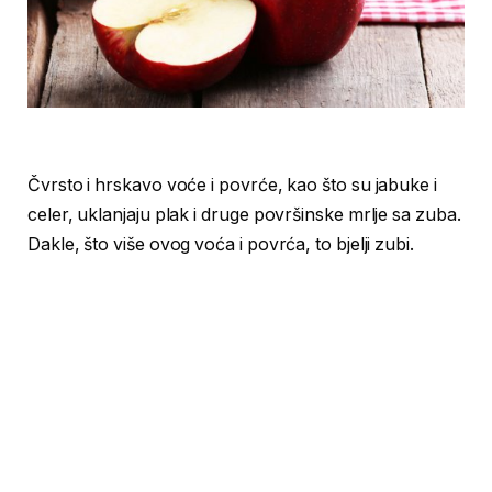
Čvrsto i hrskavo voće i povrće, kao što su jabuke i
celer, uklanjaju plak i druge površinske mrlje sa zuba.
Dakle, što više ovog voća i povrća, to bjelji zubi.