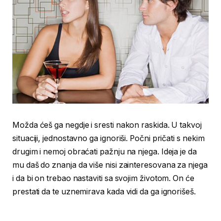
Možda ćeš ga negdje i sresti nakon raskida. U takvoj
situaciji, jednostavno ga ignoriši. Počni pričati s nekim
drugim i nemoj obraćati pažnju na njega. Ideja je da
mu daš do znanja da više nisi zainteresovana za njega
i da bi on trebao nastaviti sa svojim životom. On će
prestati da te uznemirava kada vidi da ga ignorišeš.