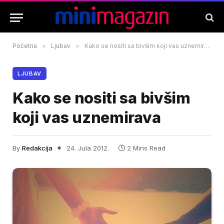
Početna
»
Ljubav
»
Kako se nositi sa bivšim koji vas uznemirava
LJUBAV
Kako se nositi sa bivšim
koji vas uznemirava
By
Redakcija
24. Jula 2012.
2 Mins Read