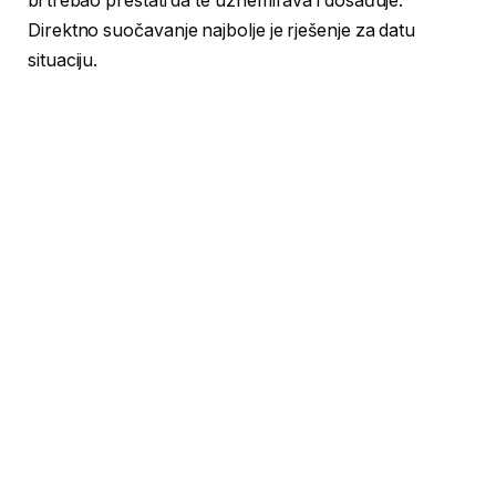
bi trebao prestati da te uznemirava i dosađuje.
Direktno suočavanje najbolje je rješenje za datu
situaciju.