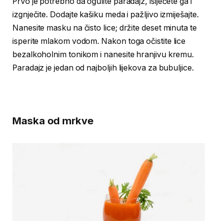
Prvo je potrebno da ogulite paradajz, isiječete ga i
izgnječite. Dodajte kašiku meda i pažljivo izmiješajte.
Nanesite masku na čisto lice; držite deset minuta te
isperite mlakom vodom. Nakon toga očistite lice
bezalkoholnim tonikom i nanesite hranjivu kremu.
Paradajz je jedan od najboljih lijekova za bubuljice.
Maska od mrkve