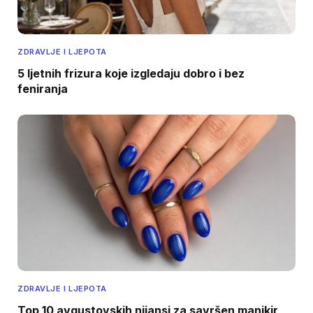
ZDRAVLJE I LJEPOTA
5 ljetnih frizura koje izgledaju dobro i bez
feniranja
ZDRAVLJE I LJEPOTA
Top 10 avgustovskih nijansi za savršen manikir