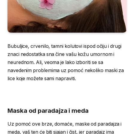
Bubuljice, crvenilo, tamni kolutovi ispod očiju i drugi
znaci nedostatka sna čine vašu kožu umornom i
neurednom. Ali, veoma je lako izboriti se sa
navedenim problemima uz pomoć nekoliko maski za
lice koje možete sami napraviti.
Maska od paradajza i meda
Uz pomoć ove brze, domaće, maske od paradajza i
meda, vaš ten će biti sjajan i čist, jer paradajz ima