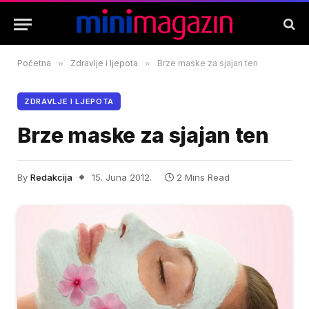
Početna
»
Zdravlje i ljepota
»
Brze maske za sjajan ten
ZDRAVLJE I LJEPOTA
Brze maske za sjajan ten
By
Redakcija
15. Juna 2012.
2 Mins Read