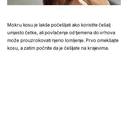
Mokru kosu je lakše počešljati ako koristite češalj
umjesto četke, ali povlačenje od tjemena do vrhova
može prouzrokovati njeno lomljenje. Prvo omekšajte
kosu, a zatim počnite da je češljate na krajevima.