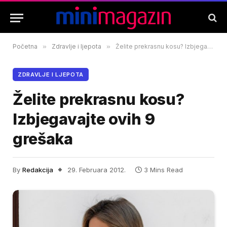
Početna
»
Zdravlje i ljepota
»
Želite prekrasnu kosu? Izbjegavajte ovih 9 grešaka
ZDRAVLJE I LJEPOTA
Želite prekrasnu kosu?
Izbjegavajte ovih 9
grešaka
By
Redakcija
29. Februara 2012.
3 Mins Read