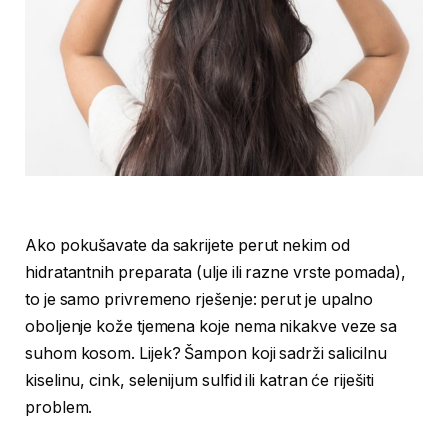
Ako pokušavate da sakrijete perut nekim od
hidratantnih preparata (ulje ili razne vrste pomada),
to je samo privremeno rješenje: perut je upalno
oboljenje kože tjemena koje nema nikakve veze sa
suhom kosom. Lijek? Šampon koji sadrži salicilnu
kiselinu, cink, selenijum sulfid ili katran će riješiti
problem.