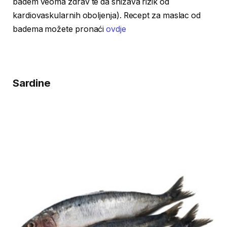
badem veoma zdrav te da snižava rizik od
kardiovaskularnih oboljenja). Recept za maslac od
badema možete pronaći
ovdje
Sardine