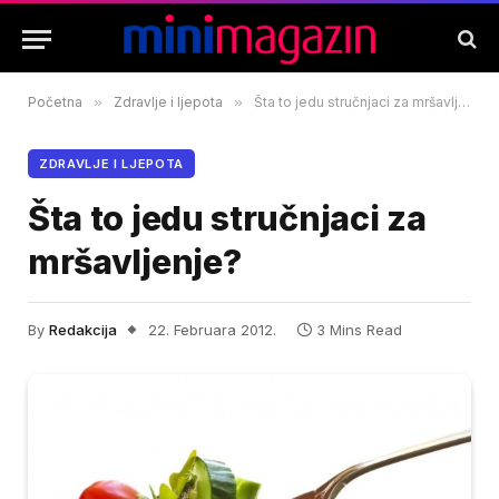
Početna
»
Zdravlje i ljepota
»
Šta to jedu stručnjaci za mršavljenje?
ZDRAVLJE I LJEPOTA
Šta to jedu stručnjaci za
mršavljenje?
By
Redakcija
22. Februara 2012.
3 Mins Read