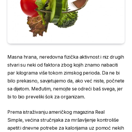
Masna hrana, neredovna fizička aktivnost i niz drugih
stvari su neki od faktora zbog kojih znamo nabaciti
par kilograma više tokom zimskog perioda. Da ne bi
bilo prekasno, savjetujemo da, ako već niste, počnete
sa dijetom. Međutim, nemojte se odreći baš svega, jer
bi to bio preveliki šok za organizam.
Prema istraživanju američkog magazina Real
Simple, većina stručnjaka za mršavljenje kontroliše
apetit i dnevne potrebe za kalorijama uz pomoć nekih