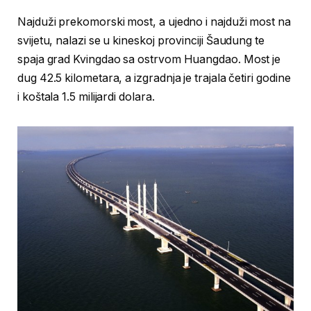
Najduži prekomorski most, a ujedno i najduži most na
svijetu, nalazi se u kineskoj provinciji Šaudung te
spaja grad Kvingdao sa ostrvom Huangdao. Most je
dug 42.5 kilometara, a izgradnja je trajala četiri godine
i koštala 1.5 milijardi dolara.