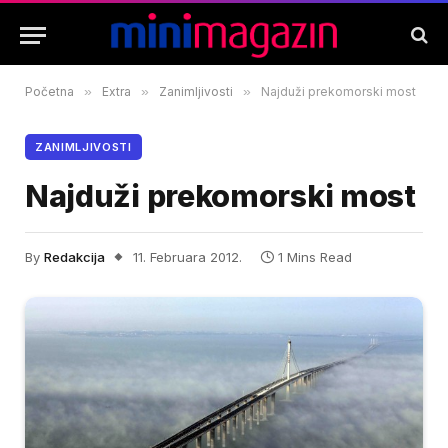
Početna
»
Extra
»
Zanimljivosti
»
Najduži prekomorski most
ZANIMLJIVOSTI
Najduži prekomorski most
By
Redakcija
11. Februara 2012.
1 Mins Read