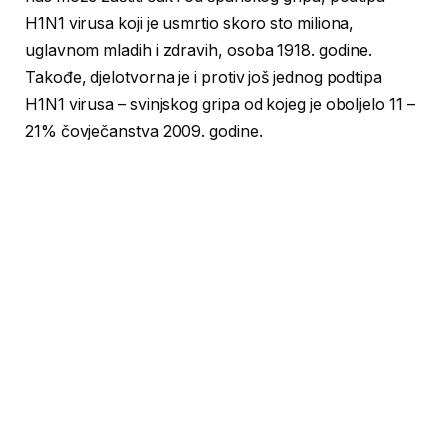
H1N1 virusa koji je usmrtio skoro sto miliona,
uglavnom mladih i zdravih, osoba 1918. godine.
Takođe, djelotvorna je i protiv još jednog podtipa
H1N1 virusa – svinjskog gripa od kojeg je oboljelo 11 –
21% čovječanstva 2009. godine.