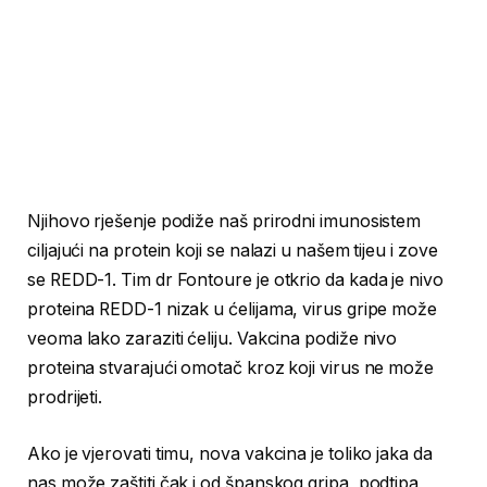
Njihovo rješenje podiže naš prirodni imunosistem
ciljajući na protein koji se nalazi u našem tijeu i zove
se REDD-1. Tim dr Fontoure je otkrio da kada je nivo
proteina REDD-1 nizak u ćelijama, virus gripe može
veoma lako zaraziti ćeliju. Vakcina podiže nivo
proteina stvarajući omotač kroz koji virus ne može
prodrijeti.
Ako je vjerovati timu, nova vakcina je toliko jaka da
nas može zaštiti čak i od španskog gripa, podtipa